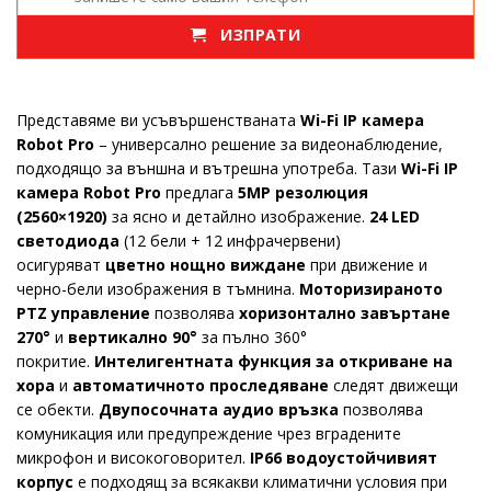
ИЗПРАТИ
Представяме ви усъвършенстваната
Wi-Fi IP камера
Robot Pro
– универсално решение за видеонаблюдение,
подходящо за външна и вътрешна употреба. Тази
Wi-Fi IP
камера Robot Pro
предлага
5MP резолюция
(2560×1920)
за ясно и детайлно изображение.
24 LED
светодиода
(12 бели + 12 инфрачервени)
осигуряват
цветно нощно виждане
при движение и
черно-бели изображения в тъмнина.
Моторизираното
PTZ управление
позволява
хоризонтално завъртане
270°
и
вертикално 90°
за пълно 360°
покритие.
Интелигентната функция за откриване на
хора
и
автоматичното проследяване
следят движещи
се обекти.
Двупосочната аудио връзка
позволява
комуникация или предупреждение чрез вградените
микрофон и високоговорител.
IP66 водоустойчивият
корпус
е подходящ за всякакви климатични условия при