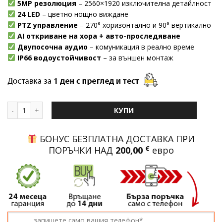
5MP резолюция
– 2560×1920 изключителна детайлност
24 LED
– цветно нощно виждане
PTZ управление
– 270° хоризонтално и 90° вертикално
AI откриване на хора + авто-проследяване
Двупосочна аудио
– комуникация в реално време
IP66 водоустойчивост
– за външен монтаж
количество за Wi-Fi IP камера Robot Pro 5MP | PTZ + цветно н
КУПИ
БОНУС БЕЗПЛАТНА ДОСТАВКА ПРИ
ПОРЪЧКИ НАД
200,00
€
евро