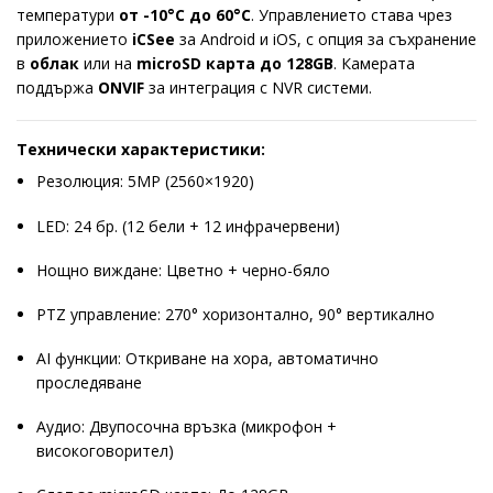
температури
от -10°C до 60°C
. Управлението става чрез
приложението
iCSee
за Android и iOS, с опция за съхранение
в
облак
или на
microSD карта до 128GB
. Камерата
поддържа
ONVIF
за интеграция с NVR системи.
Технически характеристики:
Резолюция: 5MP (2560×1920)
LED: 24 бр. (12 бели + 12 инфрачервени)
Нощно виждане: Цветно + черно-бяло
PTZ управление: 270° хоризонтално, 90° вертикално
AI функции: Откриване на хора, автоматично
проследяване
Аудио: Двупосочна връзка (микрофон +
високоговорител)