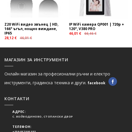
Z20 WiFi видео звънец | HD,
IP WiFi камера QP001 | 720p +
166° ъгъл, нощно виждане,
120°, V380 PRO
IP65
46,01
€
66,46
€
28,12
€
46,01
€
МАГАЗИН ЗА ИНСТРУМЕНТИ
Онлайн магазин за професионални ръчни и електро
инструменти, градинска техника и други.
facebook
КОНТАКТИ
АДРЕС:
С. ВОЙВОДИНОВО, СТОПАНСКИ ДВОР
ТЕЛЕФОН:
+359 887 880 883