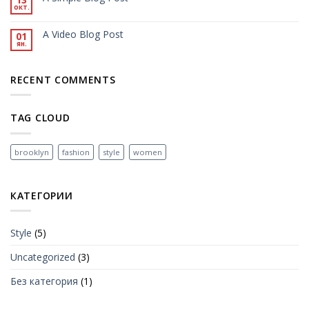
окт.
A Video Blog Post
01
ян.
RECENT COMMENTS
TAG CLOUD
brooklyn
fashion
style
women
КАТЕГОРИИ
Style
(5)
Uncategorized
(3)
Без категория
(1)