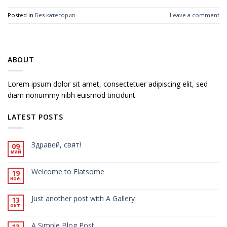
Posted in
Без категория
Leave a comment
ABOUT
Lorem ipsum dolor sit amet, consectetuer adipiscing elit, sed
diam nonummy nibh euismod tincidunt.
LATEST POSTS
Здравей, свят!
09
май
Welcome to Flatsome
19
ное.
Just another post with A Gallery
13
окт.
A Simple Blog Post
13