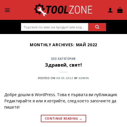
Skip
to
content
Търсене
за:
MONTHLY ARCHIVES:
МАЙ 2022
БЕЗ КАТЕГОРИЯ
Здравей, свят!
POSTED ON
09.05.2022
BY
ADMIN
Добре дошли в WordPress. Това е първата ви публикация.
Редактирайте я или я изтрийте, след което започнете да
пишете!
CONTINUE READING
→