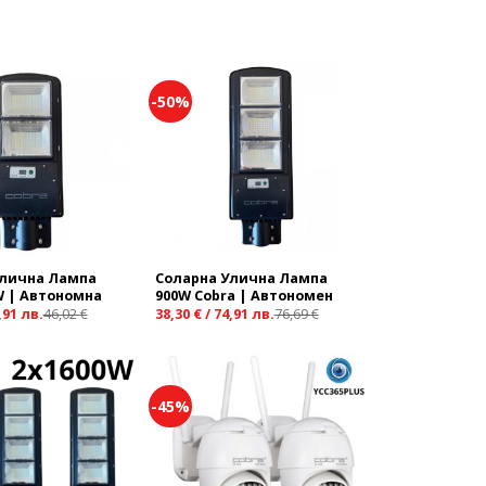
-50%
Add to
Add to
wishlist
wishlist
Улична Лампа
Соларна Улична Лампа
W | Автономна
900W Cobra | Автономен
,91
лв.
46,02
€
38,30
€
/
74,91
лв.
76,69
€
-45%
Add to
Add to
wishlist
wishlist