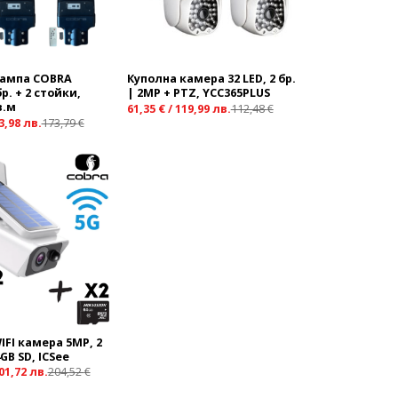
лампа COBRA
Куполна камера 32 LED, 2 бр.
бр. + 2 стойки,
| 2MP + PTZ, YCC365PLUS
в.м
61,35
€
/
119,99
лв.
112,48
€
3,98
лв.
173,79
€
Add to
wishlist
IFI камера 5MP, 2
4GB SD, ICSee
01,72
лв.
204,52
€