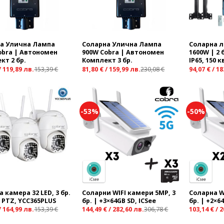
а Улична Лампа
Соларна Улична Лампа
Соларна 
obra | Автономен
900W Cobra | Автономен
1600W | 2 
кт 2 бр.
Комплект 3 бр.
IP65, 150 к
/
119,89
лв.
153,39
€
81,80
€
/
159,99
лв.
230,08
€
94,07
€
/
18
-53%
-50%
Add to
Add to
wishlist
wishlist
 камера 32 LED, 3 бр.
Соларни WIFI камери 5MP, 3
Соларна W
+ PTZ, YCC365PLUS
бр. | +3×64GB SD, ICSee
бр. | +2×6
/
164,99
лв.
153,39
€
144,49
€
/
282,60
лв.
306,78
€
103,14
€
/
2