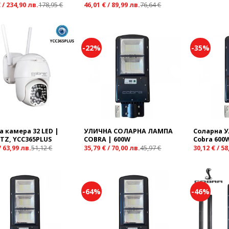
€
/
234,90
лв.
178,95
€
46,01
€
/
89,99
лв.
76,64
€
-22%
-35%
Add to
Add to
wishlist
wishlist
а камера 32 LED |
УЛИЧНА СОЛАРНА ЛАМПА
Соларна 
PTZ, YCC365PLUS
COBRA | 600W
Cobra 600
/
63,99
лв.
51,12
€
35,79
€
/
70,00
лв.
45,97
€
30,12
€
/
58
-64%
-46%
Add to
Add to
wishlist
wishlist