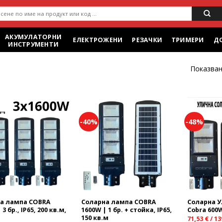
ене
АКУМУЛАТОРНИ
ЕЛЕКТРОЖЕНИ
РЕЗАЧКИ
ТРИМЕРИ
Д
ИНСТРУМЕНТИ
Показван
-40%
-48%
Add to
Add to
wishlist
wishlist
а лампа COBRA
Соларна лампа COBRA
Соларна 
 3 бр., IP65, 200 кв.м,
1600W | 1 бр. + стойка, IP65,
Cobra 600W
150 кв.м
71,53
€
/
13