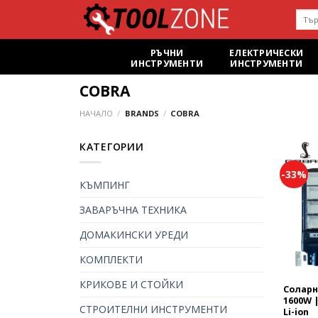
Skip
Търс
to
за:
content
РЪЧНИ
ЕЛЕКТРИЧЕСКИ
ИНСТРУМЕНТИ
ИНСТРУМЕНТИ
COBRA
НАЧАЛО
/
BRANDS
/
COBRA
КАТЕГОРИИ
-33%
КЪМПИНГ
ЗАВАРЪЧНА ТЕХНИКА
ДОМАКИНСКИ УРЕДИ
КОМПЛЕКТИ
КРИКОВЕ И СТОЙКИ
Соларн
1600W |
СТРОИТЕЛНИ ИНСТРУМЕНТИ
Li-ion