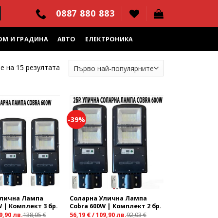
0887 880 883
ОМ И ГРАДИНА
АВТО
ЕЛЕКТРОНИКА
е на 15 резултата
-39%
Add to
Add to
wishlist
wishlist
Улична Лампа
Соларна Улична Лампа
 | Комплект 3 бр.
Cobra 600W | Комплект 2 бр.
9,90
лв.
138,05
€
56,19
€
/
109,90
лв.
92,03
€