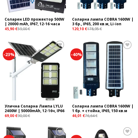
Соларен LED прожектор 500W
Соларна лампа COBRA 1600W |
| 20000 mAh, IP67, 12-16 часа
3 бр., IP65, 200 кв.м, Li-ion
45,90
€
59,00
€
120,10
€
178,95
€
-23%
-40%
Add to
Add to
wishlist
wishlist
Улична Соларна Лампа LYLU
Соларна лампа COBRA 1600W |
2400W | 50000mAh, 12-16ч, IP66
1 бр. + стойка, IP65, 150 кв.м
69,00
€
90,00
€
46,01
€
76,64
€