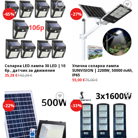
-65%
-27%
Add to
Add to
wishlist
wishlist
Соларна LED лампа 30 LED | 10
Улична соларна лампа
бр., датчик за движение
SUNVISION | 2200W, 50000 mAh,
IP65
35,28
€
102,26
€
55,00
€
75,00
€
-22%
-33%
Add to
Add to
wishlist
wishlist