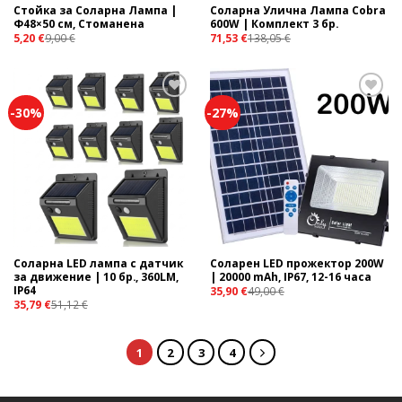
Стойка за Соларна Лампа |
Соларна Улична Лампа Cobra
Φ48×50 см, Стоманена
600W | Комплект 3 бр.
5,20
€
9,00
€
71,53
€
138,05
€
-30%
-27%
Add to
Add to
wishlist
wishlist
Соларна LED лампа с датчик
Соларен LED прожектор 200W
за движение | 10 бр., 360LM,
| 20000 mAh, IP67, 12-16 часа
IP64
35,90
€
49,00
€
35,79
€
51,12
€
1
2
3
4