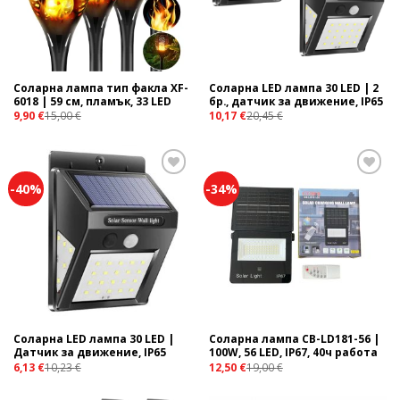
Соларна лампа тип факла XF-
Соларна LED лампа 30 LED | 2
6018 | 59 см, пламък, 33 LED
бр., датчик за движение, IP65
9,90
€
15,00
€
10,17
€
20,45
€
-40%
-34%
Add to
Add to
wishlist
wishlist
Соларна LED лампа 30 LED |
Соларна лампа CB-LD181-56 |
Датчик за движение, IP65
100W, 56 LED, IP67, 40ч работа
6,13
€
10,23
€
12,50
€
19,00
€