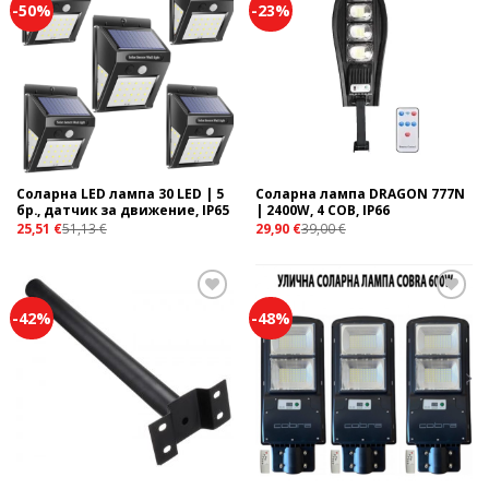
-50%
-23%
Add to
Add to
wishlist
wishlist
Соларна LED лампа 30 LED | 5
Соларна лампа DRAGON 777N
бр., датчик за движение, IP65
| 2400W, 4 COB, IP66
25,51
€
51,13
€
29,90
€
39,00
€
-42%
-48%
Add to
Add to
wishlist
wishlist