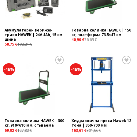
Акумулаторен верижен
Товарна количка HAWEK | 150
трион HAWEK | 24V 4Ah, 15 см
кг, платформа 73.5×47 см
шина
40,90
€
76,69
€
58,75
€
102,21
€
-46%
-46%
Add to
Add to
wishlist
wishlist
Товарна количка HAWEK | 300
Хидравлична преса Hawek 12
кг, 910×610 мм, сгъваема
тона | 350-700 мм
69,02
€
127,82
€
163,61
€
301,66
€