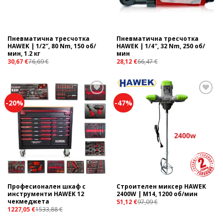
Пневматична тресчотка
Пневматична тресчотка
HAWEK | 1/2″, 80 Nm, 150 об/
HAWEK | 1/4″, 32 Nm, 250 об/
мин, 1.2 кг
мин
30,67
€
76,69
€
28,12
€
66,47
€
-20%
-47%
Add to
Add to
wishlist
wishlist
Професионален шкаф с
Строителен миксер HAWEK
инструменти HAWEK 12
2400W | М14, 1200 об/мин
чекмеджета
51,12
€
97,09
€
1227,05
€
1533,88
€