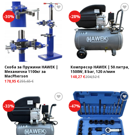
-30%
-28%
Add to
Add to
wishlist
wishlist
Скоба за Пружини HAWEK |
Компресор HAWEK | 50 литра,
Механична 1100кг за
1500W, 8 bar, 120 л/мин
MacPherson
148,27
€
204,52
€
178,95
€
255,65
€
-33%
-47%
Add to
Add to
wishlist
wishlist