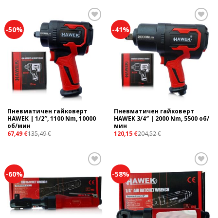
-50%
-41%
Add to
Add to
wishlist
wishlist
Пневматичен гайковерт
Пневматичен гайковерт
HAWEK | 1/2″, 1100 Nm, 10000
HAWEK 3/4″ | 2000 Nm, 5500 об/
об/мин
мин
67,49
€
135,49
€
120,15
€
204,52
€
-60%
-58%
Add to
Add to
wishlist
wishlist