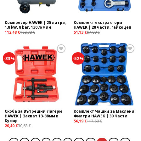
Компресор HAWEK | 25 литра,
Комплект екстрактори
1.8 kW, 8 bar, 130 л/мин
HAWEK | 28 части, гайкоцеп
112,48
€
168,73
€
51,13
€
97,09
€
-33%
-52%
Add to
Add to
wishlist
wishlist
Скоба за Вътрешни Лагери
Комплект Чашки за Маслени
HAWEK | Захват 13-38мм в
Филтри HAWEK | 30 Части
Куфар
56,19
€
117,60
€
20,40
€
30,63
€