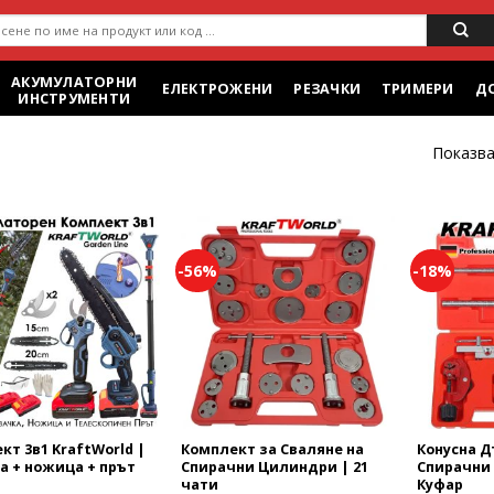
ене
АКУМУЛАТОРНИ
ЕЛЕКТРОЖЕНИ
РЕЗАЧКИ
ТРИМЕРИ
Д
ИНСТРУМЕНТИ
Показва
-56%
-18%
Add to
Add to
wishlist
wishlist
кт 3в1 KraftWorld |
Комплект за Сваляне на
Конусна Д
а + ножица + прът
Спирачни Цилиндри | 21
Спирачни 
чати
Куфар