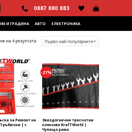
0887 880 883
ОМ И ГРАДИНА
АВТО
ЕЛЕКТРОНИКА
не на 4 резултата
-27%
Add to
Add to
wishlist
wishlist
ъска за Ремонт на
Звездогаечни тресчотни
Тръбички | с
ключове KrafTWorld |
Чупещо рамо