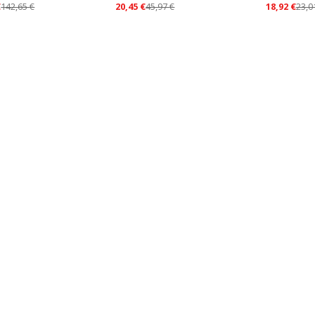
€
142,65
€
20,45
€
45,97
€
18,92
€
23,0