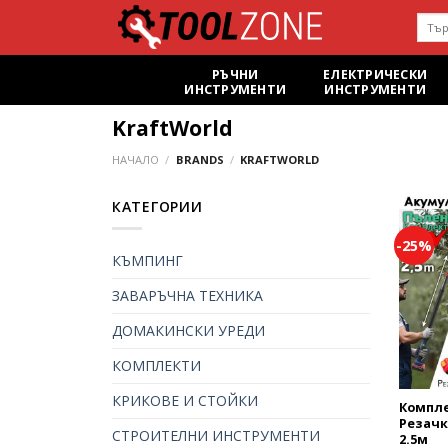
Skip
Търс
to
за:
content
РЪЧНИ
ЕЛЕКТРИЧЕСКИ
ИНСТРУМЕНТИ
ИНСТРУМЕНТИ
KraftWorld
НАЧАЛО
/
BRANDS
/
KRAFTWORLD
КАТЕГОРИИ
-25%
КЪМПИНГ
ЗАВАРЪЧНА ТЕХНИКА
ДОМАКИНСКИ УРЕДИ
КОМПЛЕКТИ
КРИКОВЕ И СТОЙКИ
Компле
Резачк
СТРОИТЕЛНИ ИНСТРУМЕНТИ
2.5м