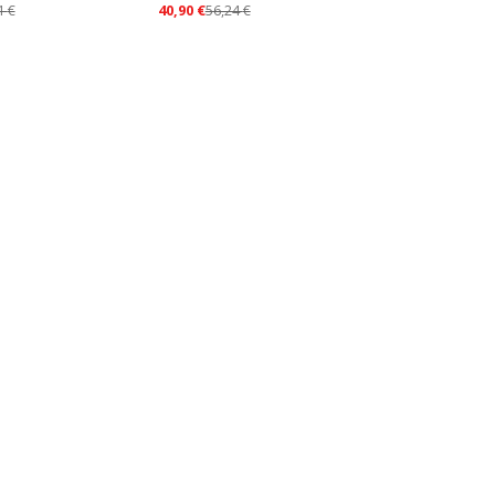
1
€
40,90
€
56,24
€