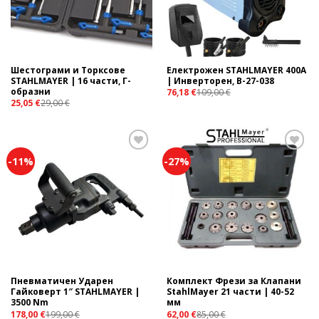
Шестограми и Торксове
Електрожен STAHLMAYER 400А
STAHLMAYER | 16 части, Г-
| Инверторен, B-27-038
образни
76,18
€
109,00
€
25,05
€
29,00
€
-11%
-27%
Add to
Add to
wishlist
wishlist
Пневматичен Ударен
Комплект Фрези за Клапани
Гайковерт 1″ STAHLMAYER |
StahlMayer 21 части | 40-52
3500 Nm
мм
178,00
€
199,00
€
62,00
€
85,00
€