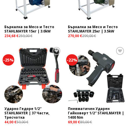
Бъркалка за Месо и Тесто
Бъркалка за Месо и Тесто
STAHLMAYER 15кг | 3.0kW
STAHLMAYER 25кг | 3.5kW
234,68
€
259,00
€
270,00
€
299,00
€
-25%
-22%
Add to
Add to
wishlist
wishlist
Ударно Гедоре 1/2″
Пневматичен Ударен
STAHLMAYER | 37 Части,
Гайковерт 1/2″ STAHLMAYER |
Тресчотка
1400 Nm
44,00
€
59,00
€
69,00
€
89,00
€