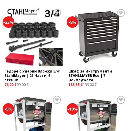
-23%
-8%
Add to
Add to
wishlist
wishlist
Гедоре с Ударни Вложки 3/4″
Шкаф за Инструменти
StahlMayer | 21 Части, 6-
STAHLMAYER Eco | 7
стенни
Чекмеджета
76,00
€
99,00
€
183,55
€
199,00
€
-9%
-10%
Add to
Add to
wishlist
wishlist