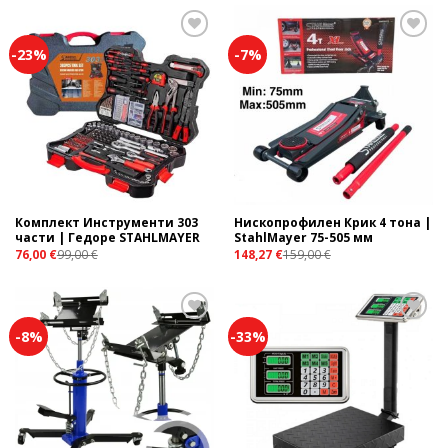
-23%
-7%
Add to
Add to
wishlist
wishlist
Комплект Инструменти 303
Нископрофилен Крик 4 тона |
части | Гедоре STAHLMAYER
StahlMayer 75-505 мм
76,00
€
99,00
€
148,27
€
159,00
€
-8%
-33%
Add to
Add to
wishlist
wishlist