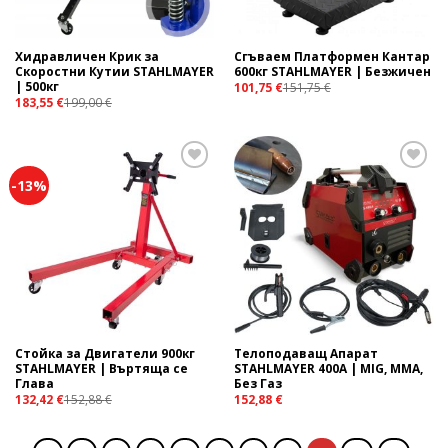
Хидравличен Крик за
Сгъваем Платформен Кантар
Скоростни Кутии STAHLMAYER
600кг STAHLMAYER | Безжичен
| 500кг
101,75
€
151,75
€
183,55
€
199,00
€
-13%
Add to
Add to
wishlist
wishlist
Стойка за Двигатели 900кг
Телоподаващ Апарат
STAHLMAYER | Въртяща се
STAHLMAYER 400А | MIG, MMA,
Глава
Без Газ
132,42
€
152,88
€
152,88
€