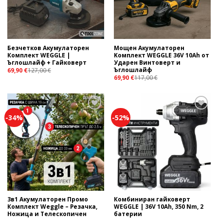
Безчетков Акумулаторен
Мощен Aкумулаторен
Комплект WEGGLE |
Kомплект WEGGLE 36V 10Ah от
Ъглошлайф + Гайковерт
Ударен Винтоверт и
Ъглошлайф
69,90
€
127,00
€
69,90
€
117,00
€
-34%
-52%
Add to
Add to
wishlist
wishlist
3в1 Акумулаторен Промо
Комбиниран гайковерт
Комплект Weggle – Резачка,
WEGGLE | 36V 10Ah, 350 Nm, 2
Ножица и Телескопичен
батерии