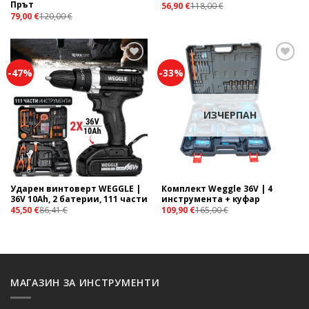
Прът
56,90
€
118,00
€
79,00
€
120,00
€
-47%
-33%
Add to
Add to
wishlist
wishlist
ИЗЧЕРПАН
Ударен винтоверт WEGGLE |
Комплект Weggle 36V | 4
36V 10Ah, 2 батерии, 111 части
инструмента + куфар
45,50
€
86,41
€
109,90
€
165,00
€
МАГАЗИН ЗА ИНСТРУМЕНТИ