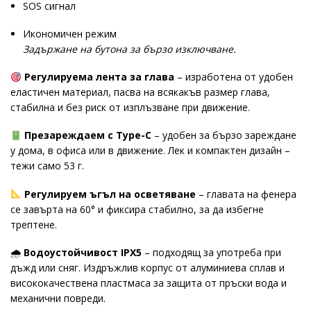
SOS сигнал
Икономичен режим
Задържане на бутона за бързо изключване.
Регулируема лента за глава
– изработена от удобен
еластичен материал, пасва на всякакъв размер глава,
стабилна и без риск от изплъзване при движение.
Презареждаем с Type-C
– удобен за бързо зареждане
у дома, в офиса или в движение. Лек и компактен дизайн –
тежи само 53 г.
Регулируем ъгъл на осветяване
– главата на фенера
се завърта на 60° и фиксира стабилно, за да избегне
трептене.
🌧
Водоустойчивост IPX5
– подходящ за употреба при
дъжд или сняг. Издръжлив корпус от алуминиева сплав и
висококачествена пластмаса за защита от пръски вода и
механични повреди.