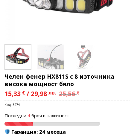
Челен фенер HX811S с 8 източника
висока мощност бяло
15,33
€
/
29,98
лв.
25,56
€
Код:
3274
Последни
4
броя в наличност
Гаранция:
24 месеца