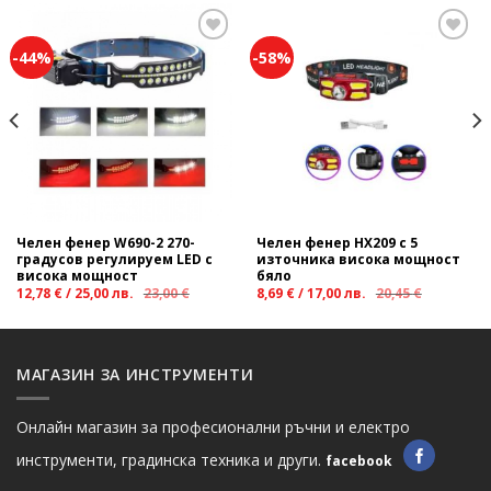
-44%
-58%
Add to
Add to
wishlist
wishlist
Челен фенер W690-2 270-
Челен фенер HX209 с 5
градусов регулируем LED с
източника висока мощност
висока мощност
бяло
12,78
€
/
25,00
лв.
23,00
€
8,69
€
/
17,00
лв.
20,45
€
МАГАЗИН ЗА ИНСТРУМЕНТИ
Онлайн магазин за професионални ръчни и електро
инструменти, градинска техника и други.
facebook