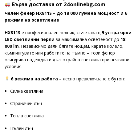
Бърза доставка от 24onlinebg.com
Челен фенер HX811S – до 18 000 лумена мощност и 6
режима на осветление
HX811S
е професионален челник, съчетаващ
9 ултра ярки
LED светлинни перли
за максимална осветеност до
18
000 lm
. Независимо дали бягате нощем, карате колело,
къмпингувате или работите на тъмно – този фенер
осигурява надеждна и дълготрайна светлина при всякакви
условия.
6 режима на работа
– лесно превключване с бутон:
Силна светлина
Страничен лъч
Топла светлина
Пълен лъч