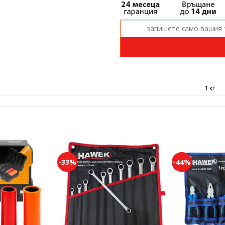
1 кг
-33%
-44%
Add to
Add to
wishlist
wishlist