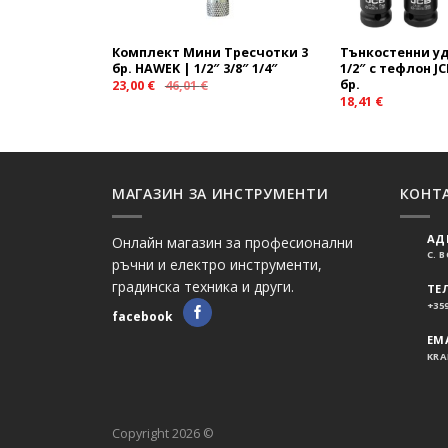
Комплект Мини Тресчотки 3
Тънкостенни у
бр. HAWEK | 1/2″ 3/8″ 1/4″
1/2″ с тефлон J
бр.
23,00
€
46,01
€
18,41
€
МАГАЗИН ЗА ИНСТРУМЕНТИ
КОНТ
АД
Онлайн магазин за професионални
С. 
ръчни и електро инструменти,
градинска техника и други.
ТЕ
+359
facebook
EMA
KRA
Copyright 2026 ©