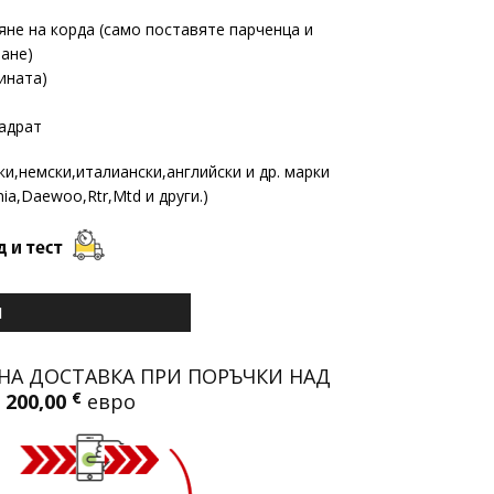
яне на корда (само поставяте парченца и
ване)
ината)
вадрат
ки,немски,италиански,английски и др. марки
nia,Daewoo,Rtr,Mtd и други.)
И
НА ДОСТАВКА ПРИ ПОРЪЧКИ НАД
200,00
€
евро