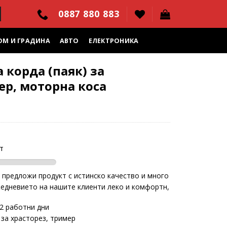
0887 880 883
ОМ И ГРАДИНА
АВТО
ЕЛЕКТРОНИКА
 корда (паяк) за
ер, моторна коса
т
 предложи продукт с истинско качество и много
жедневието на нашите клиенти леко и комфортн,
2 работни дни
 за храсторез, тример