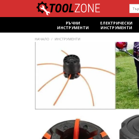
Skip
Търс
to
за:
content
РЪЧНИ
ЕЛЕКТРИЧЕСКИ
ИНСТРУМЕНТИ
ИНСТРУМЕНТИ
НАЧАЛО
/
ИНСТРУМЕНТИ