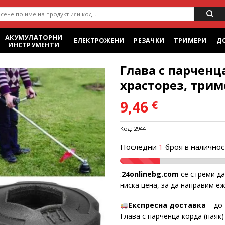
ене
АКУМУЛАТОРНИ
ЕЛЕКТРОЖЕНИ
РЕЗАЧКИ
ТРИМЕРИ
Д
ИНСТРУМЕНТИ
Глава с парченца
храсторез, трим
9,46
€
Add to
wishlist
Код:
2944
Последни
1
броя в наличнос
:
24onlinebg.com
се стреми да
ниска цена, за да направим е
Експресна доставка
– до 
Глава с парченца корда (паяк)