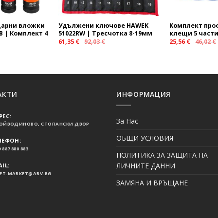
дарни вложки
Удължени ключове HAWEK
Комплект про
CB | Комплект 4
51022RW | Тресчотка 8-19мм
клещи 5 част
61,35
€
92,03
€
25,56
€
46,02
€
АКТИ
ИНФОРМАЦИЯ
РЕС:
За Нас
ВОЙВОДИНОВО, СТОПАНСКИ ДВОР
ОБЩИ УСЛОВИЯ
ЛЕФОН:
 887 880 883
ПОЛИТИКА ЗА ЗАЩИТА НА
ЛИЧНИТЕ ДАННИ
IL:
FT.MARKET@ABV.BG
ЗАМЯНА И ВРЪЩАНЕ