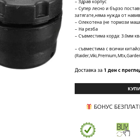
– Здрав корпус
– Супер лесно и бързо постав
затягате,няма нужда от нави
– Олекотена (не тормози маш
– На резба
– Съвместима корда: 3.0мм к
– съвместима с всички китайс
(Raider,Viki,Premium,Mtx,Garde
КУП
БОНУС БЕЗПЛАТ