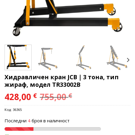
Хидравличен кран JCB | 3 тона, тип
жираф, модел TR33002B
428,00
755,00
€
€
Код:
36365
Последни
4
броя в наличност