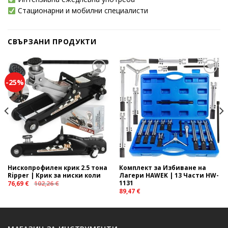
Стационарни и мобилни специалисти
СВЪРЗАНИ ПРОДУКТИ
-25%
Add to
Add to
wishlist
wishlist
Нископрофилен крик 2.5 тона
Комплект за Избиване на
Ripper | Крик за ниски коли
Лагери HAWEK | 13 Части HW-
1131
76,69
€
102,26
€
89,47
€