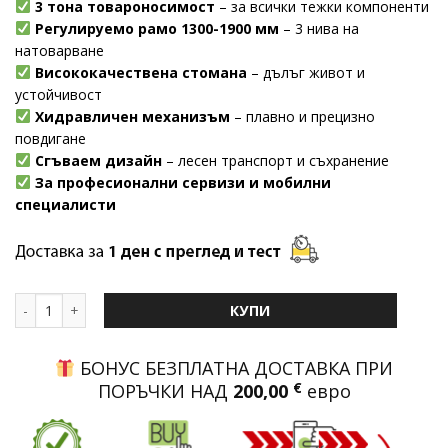
3 тона товароносимост
– за всички тежки компоненти
Регулируемо рамо 1300-1900 мм
– 3 нива на
натоварване
Висококачествена стомана
– дълъг живот и
устойчивост
Хидравличен механизъм
– плавно и прецизно
повдигане
Сгъваем дизайн
– лесен транспорт и съхранение
За професионални сервизи и мобилни
специалисти
количество за Хидравличен кран JCB | 3 тона, тип жираф, мод
КУПИ
БОНУС БЕЗПЛАТНА ДОСТАВКА ПРИ
ПОРЪЧКИ НАД
200,00
€
евро