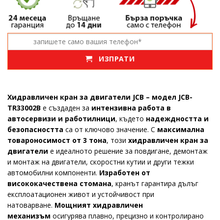
ИЗПРАТИ
Хидравличен кран за двигатели JCB – модел JCB-
TR33002B
е създаден за
интензивна работа в
автосервизи и работилници
, където
надеждността и
безопасността
са от ключово значение. С
максимална
товароносимост от 3 тона
, този
хидравличен кран за
двигатели
е идеалното решение за повдигане, демонтаж
и монтаж на двигатели, скоростни кутии и други тежки
автомобилни компоненти.
Изработен от
висококачествена стомана
, кранът гарантира дълъг
експлоатационен живот и устойчивост при
натоварване.
Мощният хидравличен
механизъм
осигурява плавно, прецизно и контролирано