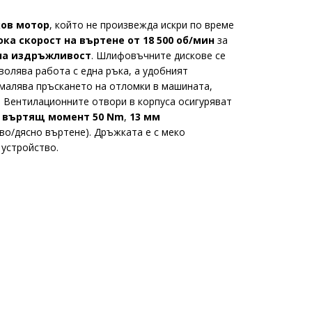
ков мотор
, който не произвежда искри по време
ока скорост на въртене от 18 500 об/мин
за
чна издръжливост
. Шлифовъчните дискове се
олява работа с една ръка, а удобният
малява пръскането на отломки в машината,
. Вентилационните отвори в корпуса осигуряват
а
въртящ момент 50 Nm
,
13 мм
яво/дясно въртене). Дръжката е с меко
 устройство.