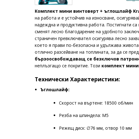
Комплект мини винтоверт + ъглошлайф Kra
на работа и е устойчив на износване, осигуряв
надеждна и продуктивна работа. Постигнати са
сменят лесно благодарение на удобното заклю
страничен превключвател осигурява лесно захв
което я прави по-безопасна и удължава живота 
отлично разсейване на топлината, за да се пр
бързоосвобождаващ се безключов патрон
неплъзгащо се покритие. Този
комплект мини
Технически Характеристики:
Ъглошлайф:
Скорост на въртене: 18500 об/мин
Резба на шпиндела: M5
Режещ диск: ∅76 мм, отвор 10 мм