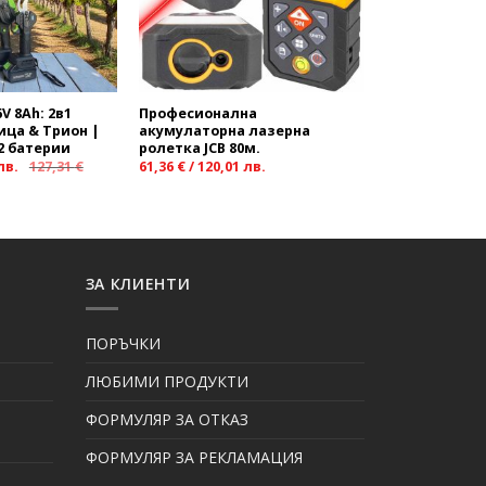
V 8Ah: 2в1
Професионална
ца & Трион |
акумулаторна лазерна
 2 батерии
ролетка JCB 80м.
лв.
127,31
€
61,36
€
/
120,01
лв.
ЗА КЛИЕНТИ
ПОРЪЧКИ
ЛЮБИМИ ПРОДУКТИ
ФОРМУЛЯР ЗА ОТКАЗ
ФОРМУЛЯР ЗА РЕКЛАМАЦИЯ