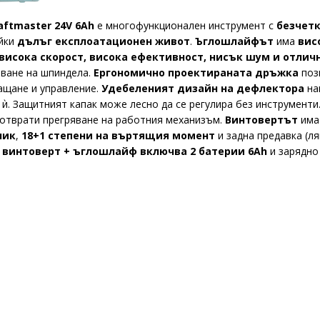
ftmaster 24V 6Ah
е многофункционален инструмент с
безчет
айки
дълъг експлоатационен живот
.
Ъглошлайфът
има
вис
висока скорост, висока ефективност, нисък шум и отли
чване на шпиндела.
Ергономично проектираната дръжка
позв
ащане и управление.
Удебеленият дизайн на дефлектора
на
ѝ. Защитният капак може лесно да се регулира без инструменти
едотврати прегряване на работния механизъм.
Винтовертът
им
ник
,
18+1 степени на въртящия момент
и задна предавка (л
 винтоверт + ъглошлайф включва 2 батерии 6Ah
и зарядно