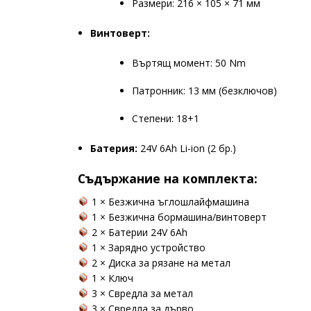
Размери: 216 × 105 × 71 мм
Винтоверт:
Въртящ момент: 50 Nm
Патронник: 13 мм (безключов)
Степени: 18+1
Батерия:
24V 6Ah Li-ion (2 бр.)
Съдържание на комплекта:
1 × Безжична ъглошлайфмашина
1 × Безжична бормашина/винтоверт
2 × Батерии 24V 6Ah
1 × Зарядно устройство
2 × Диска за рязане на метал
1 × Ключ
3 × Свредла за метал
3 × Свредла за дърво