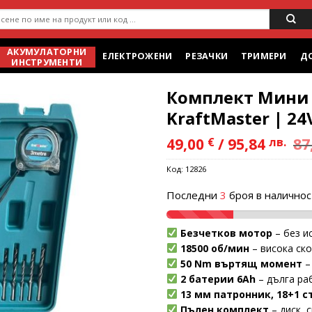
ене
АКУМУЛАТОРНИ
ЕЛЕКТРОЖЕНИ
РЕЗАЧКИ
ТРИМЕРИ
Д
ИНСТРУМЕНТИ
Комплект Мини 
KraftMaster | 24
49,00
€
/
95,84
лв.
87
Add to
Код:
12826
wishlist
Последни
3
броя в наличнос
Безчетков мотор
– без и
18500 об/мин
– висока ск
50 Nm въртящ момент
–
2 батерии 6Ah
– дълга ра
13 мм патронник, 18+1 с
Пълен комплект
– диск, 