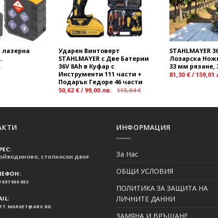
 лазерна
Ударен Винтоверт
STAHLMAYER 36
.
STAHLMAYER с Две Батерии
Лозарска Ножи
36V 8Ah в Куфар с
33 мм рязане,
.
Инструменти 111 части +
81,30
€
/
159,01
Подарък Гедоре 46 части
50,62
€
/
99,00
лв.
115,04
€
АКТИ
ИНФОРМАЦИЯ
РЕС:
За Нас
ВОЙВОДИНОВО, СТОПАНСКИ ДВОР
ОБЩИ УСЛОВИЯ
ЛЕФОН:
 887 880 883
ПОЛИТИКА ЗА ЗАЩИТА НА
ЛИЧНИТЕ ДАННИ
IL:
FT.MARKET@ABV.BG
ЗАМЯНА И ВРЪЩАНЕ