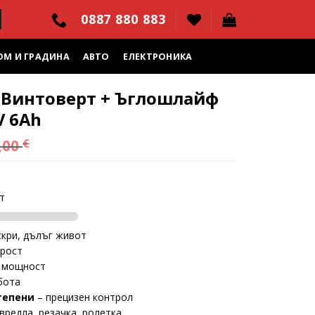
0887 880 883
ОМ И ГРАДИНА
АВТО
ЕЛЕКТРОНИКА
Винтоверт + Ъглошлайф
V 6Ah
,00
€
т
скри, дълъг живот
орост
 мощност
бота
тепени
– прецизен контрол
свредла, резачка, ролетка