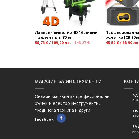
Лазерен нивелир 4D 16 линии
Професионална
| зелен лъч, 30 м
ролетка JCB 30м
55,73
€
/
109,00
лв.
148,27
€
45,50
€
/
88,99
лв
МАГАЗИН ЗА ИНСТРУМЕНТИ
КОНТ
АД
Онлайн магазин за професионални
С. 
ръчни и електро инструменти,
градинска техника и други.
ТЕ
+359
facebook
EMA
KRA