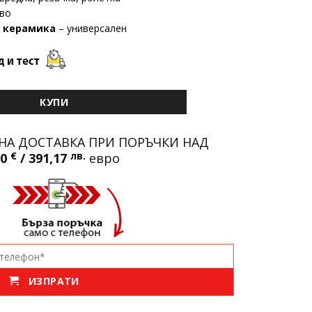
во
, керамика
– универсален
 Винтоверт + Ъглошлайф KraftMaster | 24V 6Ah
КУПИ
НА ДОСТАВКА ПРИ ПОРЪЧКИ НАД
00
€
/ 391,17
лв.
евро
ИЗПРАТИ