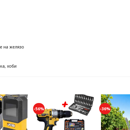
е на желязо
ка, хоби
-56%
-36%
Add to
Add to
wishlist
wishlist