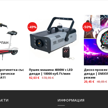
-49%
-50%
Add to
Add to
wishlist
wishlist
РПАН
ротинетка със
Пушек машина 4000W с LED
Диско прожект
трически
диоди | 18000 куб.ft/мин
диода | DMX51
 A11
режим
92,03
€
178,95
€
20,45
€
40,85
€
АКТИ
ИНФОРМАЦИЯ