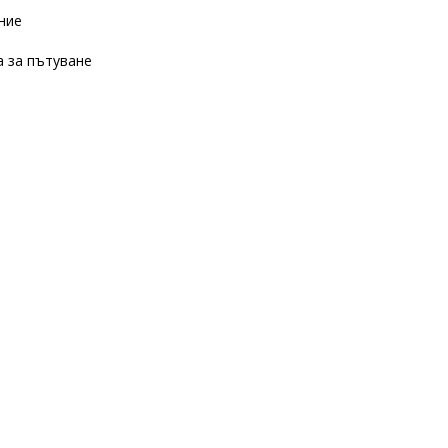
ние
а за пътуване