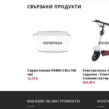
СВЪРЗАНИ ПРОДУКТИ
Add to
wishlist
ИЗЧЕРПАН
ИЗЧЕ
Термо Сенник PA800 (145 x 100
Електрическа т
см)
седалка – Елек
сгъваем скутер
12,78
€
654,45
€
МАГАЗИН ЗА ИНСТРУМЕНТИ
КОНТ