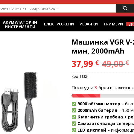
ене
АКУМУЛАТОРНИ
ЕЛЕКТРОЖЕНИ
РЕЗАЧКИ
ТРИМЕРИ
Д
ИНСТРУМЕНТИ
Машинка VGR V-2
мин, 2000mAh
37,99
49,00
€
€
Add to
wishlist
Код:
65824
Последни
3
броя в наличнос
9000 об/мин мотор
– бърз
2000mAh батерия
– 150 м
6 магнитни гребена + ре
Самозаточващи се нер
LED дисплей
– информаци