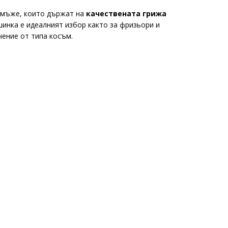
 мъже, които държат на
качествената грижа
шинка е идеалният избор както за фризьори и
чение от типа косъм.