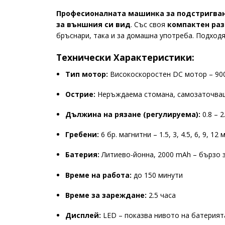
Професионалната машинка за подстригване 
за външния си вид
. Със своя
компактен ра
бръснари, така и за домашна употреба. Подходя
Технически Характеристики:
Тип мотор:
Високоскоростен DC мотор – 900
Острие:
Неръждаема стомана, самозаточващ
Дължина на рязане (регулируема):
0.8 – 2
Гребени:
6 бр. магнитни – 1.5, 3, 4.5, 6, 9, 
Батерия:
Литиево-йонна, 2000 mAh – бързо 
Време на работа:
до 150 минути
Време за зареждане:
2.5 часа
Дисплей:
LED – показва нивото на батерият