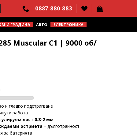
0887 880 883
ОМ И ГРАДИНА
АВТО
ЕЛЕКТРОНИКА
85 Muscular C1 | 9000 об/
т
о и гладко подстригване
инути работа
гулируем лост 0.8-2 мм
ъждаеми остриета
– дълготрайност
я за батерията