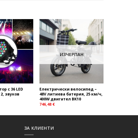
Add to
Add to
wishlist
wishlist
ИЗЧЕРПАН
ор с 36 LED
Електрически велосипед –
2, звуков
48V литиева батерия, 25 км/ч,
400W двигател BK10
746,48
€
ЗА КЛИЕНТИ