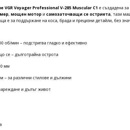
VGR Voyager Professional V-285 Muscular C1
е създадена за
змер
,
мощен мотор
и
самозаточващи се остриета
, тази ма
ща е за поддържане на коса, брада и прецизни детайли, без зна
0 об/мин – подстригва гладко и ефективно
о се – дълготрайна острота
.0 мм
12 мм – за различни стилове и дължини
зареждане и дълъг живот
а