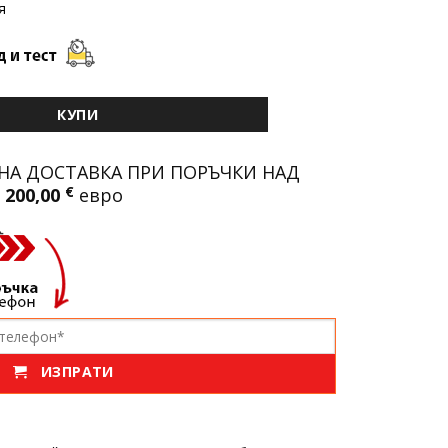
я
ументи гедоре Stahlmayer | 216 части
КУПИ
НА ДОСТАВКА ПРИ ПОРЪЧКИ НАД
200,00
€
евро
ИЗПРАТИ