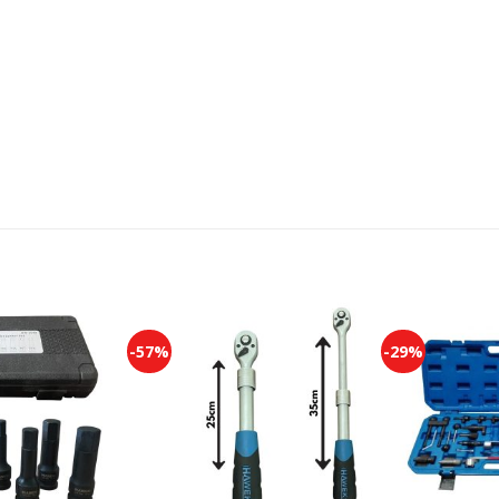
-57%
-29%
Add to
Add to
wishlist
wishlist