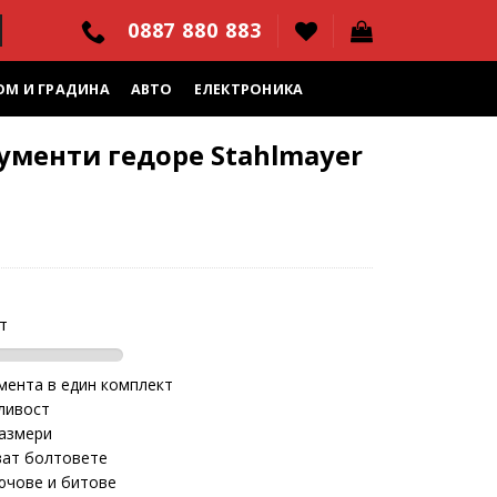
0887 880 883
ОМ И ГРАДИНА
АВТО
ЕЛЕКТРОНИКА
ументи гедоре Stahlmayer
т
мента в един комплект
ливост
размери
ват болтовете
ючове и битове