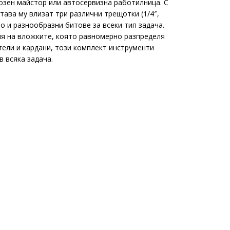
озен майстор или автосервизна работилница. С
ава му влизат три различни трещотки (1/4″,
то и разнообразни битове за всеки тип задача.
ия на вложките, която равномерно разпределя
тели и кардани, този комплект инструменти
 всяка задача.