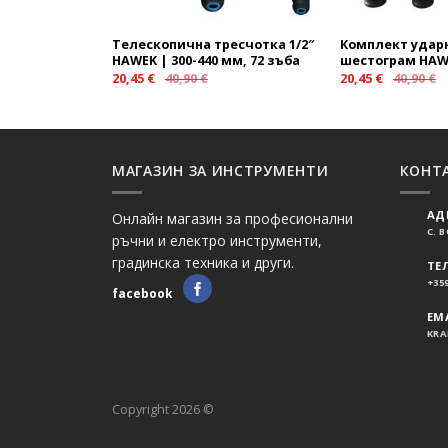
Телескопична тресчотка 1/2″
Комплект ударн
HAWEK | 300-440 мм, 72 зъба
шестограм HAWE
20,45
€
40,90
€
20,45
€
40,90
€
МАГАЗИН ЗА ИНСТРУМЕНТИ
КОНТ
АД
Онлайн магазин за професионални
С. 
ръчни и електро инструменти,
градинска техника и други.
ТЕ
+359
facebook
EMA
KRA
Copyright 2026 ©