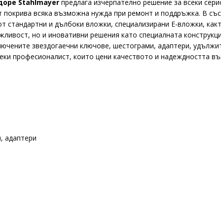
доре
Stahlmayer
предлага изчерпателно решение за всеки сери
 покрива всяка възможна нужда при ремонт и поддръжка. В съст
 от стандартни и дълбоки вложки, специализирани Е-вложки, как
жливост, но и иновативни решения като специалната конструкц
ключените звездогаечни ключове, шестограми, адаптери, удължи
еки професионалист, които цени качеството и надеждността във
, адаптери