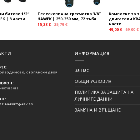
и битове 1/2″
Телескопична тресчотка 3/8″
Комплект за з
K | 8 части
HAWEK | 250-350 мм, 72 зъба
двигатели KRA
части
15,33
€
35,79
€
49,00
€
69,00
€
АКТИ
ИНФОРМАЦИЯ
РЕС:
За Нас
ВОЙВОДИНОВО, СТОПАНСКИ ДВОР
ОБЩИ УСЛОВИЯ
ЛЕФОН:
 887 880 883
ПОЛИТИКА ЗА ЗАЩИТА НА
ЛИЧНИТЕ ДАННИ
IL:
FT.MARKET@ABV.BG
ЗАМЯНА И ВРЪЩАНЕ