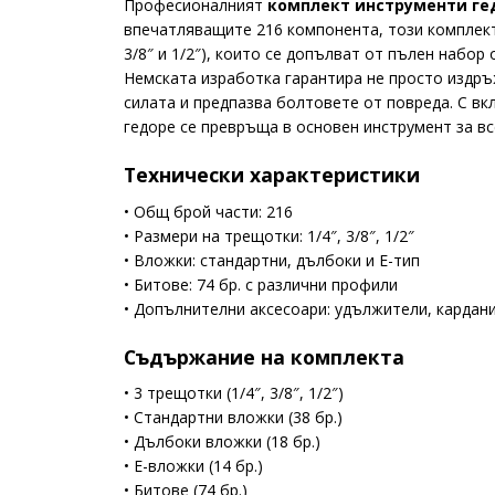
Професионалният
комплект инструменти ге
впечатляващите 216 компонента, този комплект
3/8″ и 1/2″), които се допълват от пълен набор
Немската изработка гарантира не просто издръ
силата и предпазва болтовете от повреда. С в
гедоре се превръща в основен инструмент за вс
Технически характеристики
• Общ брой части: 216
• Размери на трещотки: 1/4″, 3/8″, 1/2″
• Вложки: стандартни, дълбоки и Е-тип
• Битове: 74 бр. с различни профили
• Допълнителни аксесоари: удължители, кардани
Съдържание на комплекта
• 3 трещотки (1/4″, 3/8″, 1/2″)
• Стандартни вложки (38 бр.)
• Дълбоки вложки (18 бр.)
• Е-вложки (14 бр.)
• Битове (74 бр.)