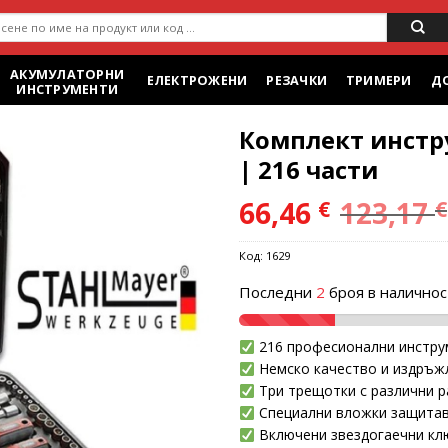
ене
АКУМУЛАТОРНИ
ЕЛЕКТРОЖЕНИ
РЕЗАЧКИ
ТРИМЕРИ
Д
ИНСТРУМЕНТИ
Комплект инстр
| 216 части
66,46
123,17
€
€
Add to
wishlist
Код:
1629
Последни
2
броя в наличнос
216 професионални инстру
Немско качество и издръж
Три трещотки с различни 
Специални вложки защита
Включени звездогаечни кл