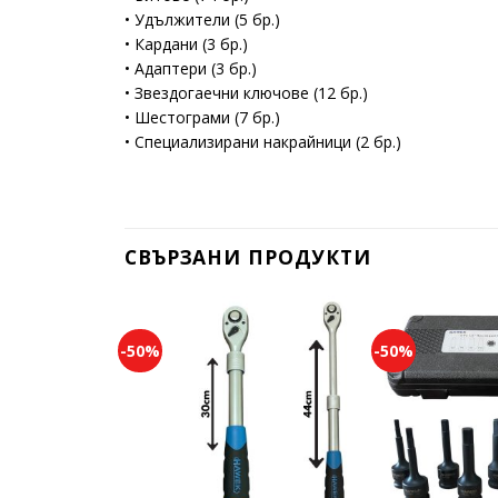
• Удължители (5 бр.)
• Кардани (3 бр.)
• Адаптери (3 бр.)
• Звездогаечни ключове (12 бр.)
• Шестограми (7 бр.)
• Специализирани накрайници (2 бр.)
СВЪРЗАНИ ПРОДУКТИ
-50%
-50%
Add to
wishlist