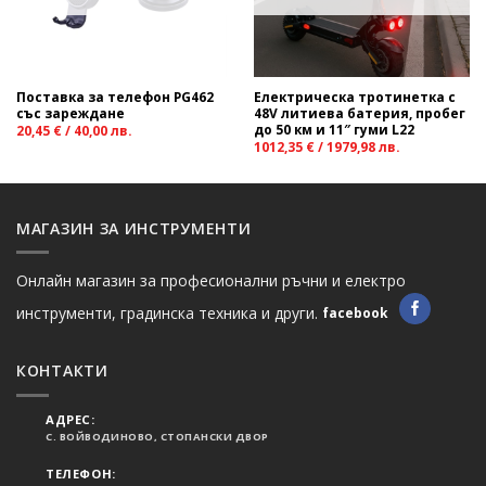
Поставка за телефон PG462
Електрическа тротинетка с
със зареждане
48V литиева батерия, пробег
до 50 км и 11″ гуми L22
20,45
€
/
40,00
лв.
1012,35
€
/
1979,98
лв.
МАГАЗИН ЗА ИНСТРУМЕНТИ
Онлайн магазин за професионални ръчни и електро
инструменти, градинска техника и други.
facebook
КОНТАКТИ
АДРЕС:
С. ВОЙВОДИНОВО, СТОПАНСКИ ДВОР
ТЕЛЕФОН: