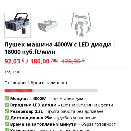
Пушек машина 4000W с LED диоди |
18000 куб.ft/мин
92,03
€
/
180,00
лв.
178,95
€
Код:
1731
Последни
4
броя в наличност
Мощност 4000W
– голям обем дим
Вградени LED диоди
– цветни светлинни ефекти
Резервоар 2.3L
– дълга работа без доливане
Дистанционно 25м
– удобно управление
Време за затопляне 8 минути
– бърза готовност
Компактен
– лесен за транспортиране