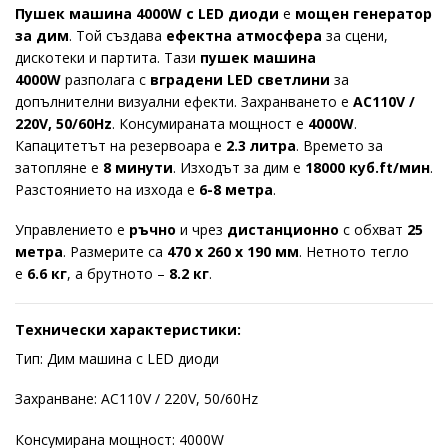
Пушек машина 4000W с LED диоди
е
мощен генератор
за дим
. Той създава
ефектна атмосфера
за сцени,
дискотеки и партита. Тази
пушек машина
4000W
разполага с
вградени LED светлини
за
допълнителни визуални ефекти. Захранването е
AC110V /
220V, 50/60Hz
. Консумираната мощност е
4000W
.
Капацитетът на резервоара е
2.3 литра
. Времето за
затопляне е
8 минути
. Изходът за дим е
18000 куб.ft/мин
.
Разстоянието на изхода е
6-8 метра
.
Управлението е
ръчно
и чрез
дистанционно
с обхват
25
метра
. Размерите са
470 x 260 x 190 мм
. Нетното тегло
е
6.6 кг
, а брутното –
8.2 кг
.
Технически характеристики:
Тип: Дим машина с LED диоди
Захранване: AC110V / 220V, 50/60Hz
Консумирана мощност: 4000W