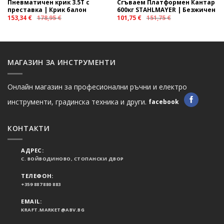
Пневматичен крик 3.5Т с
Сгъваем Платформен Кантар
преставка | Крик балон
600кг STAHLMAYER | Безжичен
153,34
€
178,95
€
101,75
€
151,75
€
МАГАЗИН ЗА ИНСТРУМЕНТИ
Онлайн магазин за професионални ръчни и електро
инструменти, градинска техника и други.
facebook
КОНТАКТИ
АДРЕС:
С. ВОЙВОДИНОВО, СТОПАНСКИ ДВОР
ТЕЛЕФОН:
+359 887 880 883
EMAIL:
KRAFT.MARKET@ABV.BG