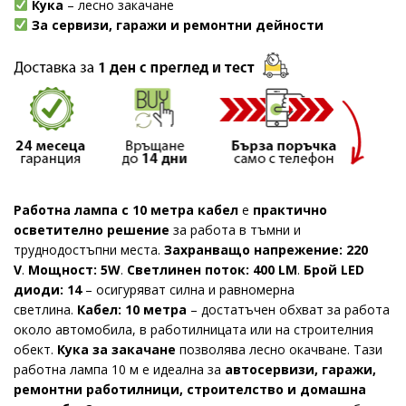
Кука
– лесно закачане
За сервизи, гаражи и ремонтни дейности
Работна лампа с 10 метра кабел
е
практично
осветително решение
за работа в тъмни и
труднодостъпни места.
Захранващо напрежение: 220
V
.
Мощност: 5W
.
Светлинен поток: 400 LM
.
Брой LED
диоди: 14
– осигуряват силна и равномерна
светлина.
Кабел: 10 метра
– достатъчен обхват за работа
около автомобила, в работилницата или на строителния
обект.
Кука за закачане
позволява лесно окачване. Тази
работна лампа 10 м е идеална за
автосервизи, гаражи,
ремонтни работилници, строителство и домашна