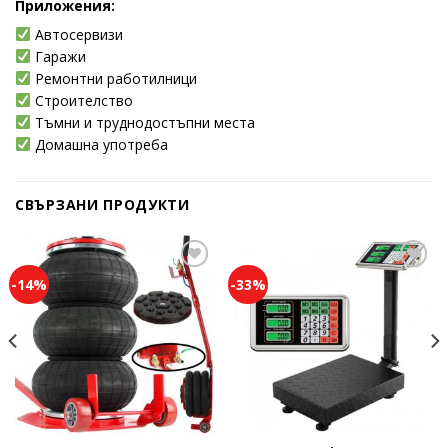
Приложения:
Автосервизи
Гаражи
Ремонтни работилници
Строителство
Тъмни и труднодостъпни места
Домашна употреба
СВЪРЗАНИ ПРОДУКТИ
-14%
-33%
Add to
Add to
wishlist
wishlist