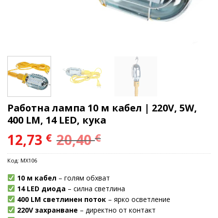
Работна лампа 10 м кабел | 220V, 5W,
400 LM, 14 LED, кука
12,73
20,40
€
€
Код:
MX106
10 м кабел
– голям обхват
14 LED диода
– силна светлина
400 LM светлинен поток
– ярко осветление
220V захранване
– директно от контакт