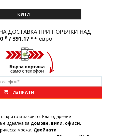
амера LYLU | 10 диода, Wi-Fi, IP66, ICsee
КУПИ
НА ДОСТАВКА ПРИ ПОРЪЧКИ НАД
00
€
/ 391,17
лв.
евро
ИЗПРАТИ
открито и закрито. Благодарение
а е идеална за
домове, вили, офиси,
трическа мрежа.
Двойната