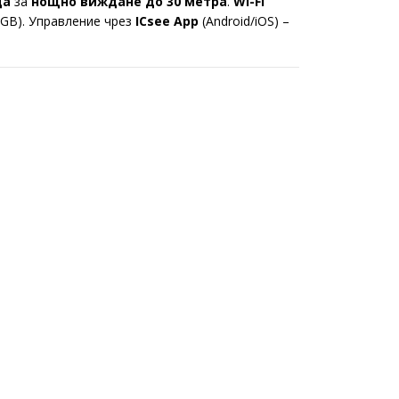
да
за
нощно виждане до 30 метра
.
Wi-Fi
 GB). Управление чрез
ICsee App
(Android/iOS) –