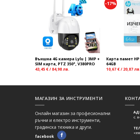
-17%
Add to
wishlist
ИЗЧЕ
Външна 4G камера Lylu | 3MP +
Карта памет HP
SIM карта, PTZ 350°, V380PRO
64GB
43,45
€
/
84,98
лв.
10,67
€
/
20,87
лв
МАГАЗИН ЗА ИНСТРУМЕНТИ
КОНТ
АД
Онлайн магазин за професионални
С. 
ръчни и електро инструменти,
градинска техника и други.
ТЕ
+359
facebook