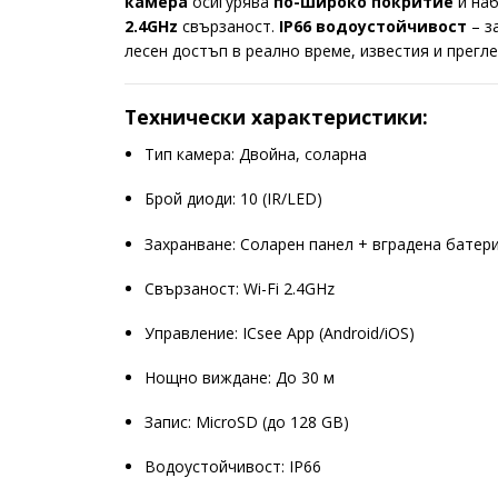
камера
осигурява
по-широко покритие
и наб
2.4GHz
свързаност.
IP66 водоустойчивост
– з
лесен достъп в реално време, известия и прегле
Технически характеристики:
Тип камера: Двойна, соларна
Брой диоди: 10 (IR/LED)
Захранване: Соларен панел + вградена батер
Свързаност: Wi-Fi 2.4GHz
Управление: ICsee App (Android/iOS)
Нощно виждане: До 30 м
Запис: MicroSD (до 128 GB)
Водоустойчивост: IP66