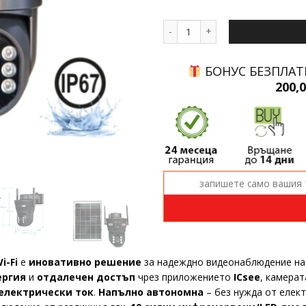
количество за Соларна двойна к
БОНУС БЕЗПЛАТ
200,
i-Fi
е
иновативно решение
за надеждно видеонаблюдение на 
ергия
и
отдалечен достъп
чрез приложението
ICsee
, камерат
 електрически ток
.
Напълно автономна
– без нужда от елек