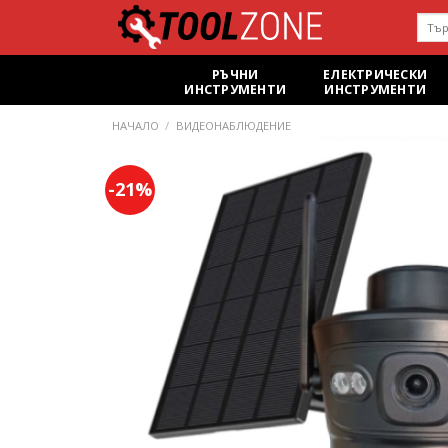
Skip
Търс
to
за:
content
РЪЧНИ
ЕЛЕКТРИЧЕСКИ
ИНСТРУМЕНТИ
ИНСТРУМЕНТИ
НАЧАЛО
/
ВИДЕОНАБЛЮДЕНИЕ
-21%