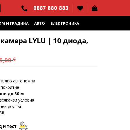
0887 880 883
ОМ И ГРАДИНА
АВТО
ЕЛЕКТРОНИКА
камера LYLU | 10 диода,
5,00
€
пълно автономна
 покритие
не до 30 м
всякакви условия
чен достъп
GB