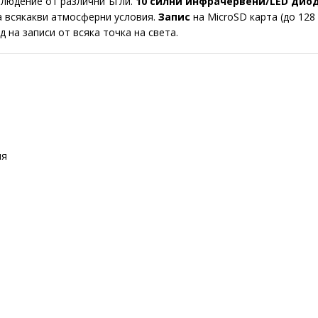
людение от различни ъгли.
10 силни инфрачервени/LED дио
а всякакви атмосферни условия.
Запис
на MicroSD карта (до 128
д на записи от всяка точка на света.
ия