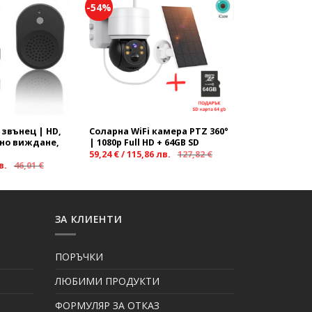
-54%
Add to
Add to
wishlist
wishlist
 звънец | HD,
Соларна WiFi камера PTZ 360°
щно виждане,
| 1080p Full HD + 64GB SD
59,24
€
/
115,86
лв.
127,82
€
в.
46,01
€
ЗА КЛИЕНТИ
ПОРЪЧКИ
ЛЮБИМИ ПРОДУКТИ
ФОРМУЛЯР ЗА ОТКАЗ