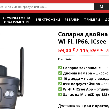
ене
АКУМУЛАТОРНИ
ЕЛЕКТРОЖЕНИ
РЕЗАЧКИ
ТРИМЕРИ
Д
ИНСТРУМЕНТИ
Соларна двойна 
Wi-Fi, IP66, ICsee
59,00
€
/
115,39
лв.
7
Add to
Код:
56763
wishlist
Соларно захранване
– на
Двойна камера
– широко
10 диода + нощно вижда
IP66 водоустойчива
– за 
Wi-Fi + ICsee App
– отдале
Запис на MicroSD до 128 