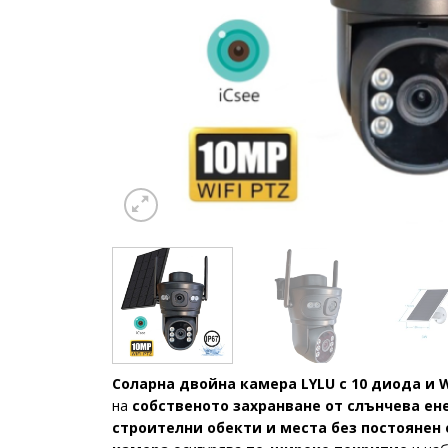
Соларна двойна камера LYLU с 10 диода и W
на
собственото захранване от слънчева ен
строителни обекти и места без постоянен